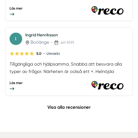
Läs mer
Ingrid Henriksson
I
Borlänge
•
juni 2025
•
5.0
Utmärkt
Tillgängliga och hjälpsamma. Snabba att besvara alla
typer av frågor. Närheten är också ett +. Helnöjda
Läs mer
Visa alla recensioner