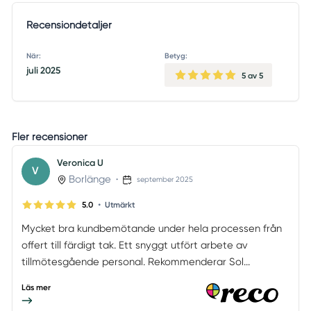
Recensiondetaljer
När:
Betyg:
juli 2025
5
av 5
Fler recensioner
Veronica U
V
Borlänge
•
september 2025
•
5.0
Utmärkt
Mycket bra kundbemötande under hela processen från
offert till färdigt tak. Ett snyggt utfört arbete av
tillmötesgående personal. Rekommenderar Sol...
Läs mer