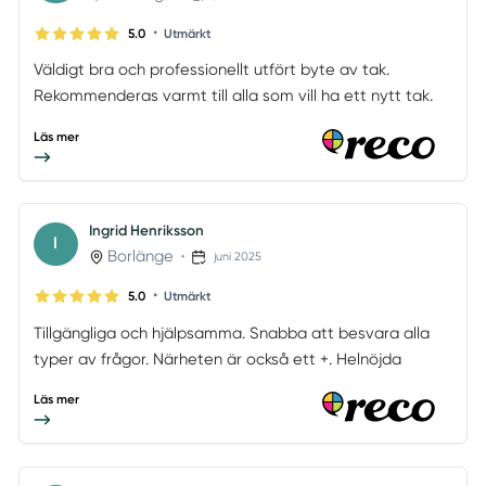
•
5.0
Utmärkt
Väldigt bra och professionellt utfört byte av tak.
Rekommenderas varmt till alla som vill ha ett nytt tak.
Läs mer
Ingrid Henriksson
I
Borlänge
•
juni 2025
•
5.0
Utmärkt
Tillgängliga och hjälpsamma. Snabba att besvara alla
typer av frågor. Närheten är också ett +. Helnöjda
Läs mer