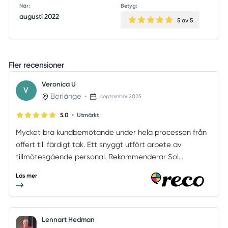
När:
Betyg:
augusti 2022
5
av 5
Fler recensioner
Veronica U
V
Borlänge
•
september 2025
•
5.0
Utmärkt
Mycket bra kundbemötande under hela processen från
offert till färdigt tak. Ett snyggt utfört arbete av
tillmötesgående personal. Rekommenderar Sol...
Läs mer
Lennart Hedman