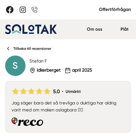
Offertförfrågan
Om oss
Plåt
Tillbaka till recensioner
Stefan F
S
Idkerberget
april 2025
5.0
•
Utmärkt
Jag säger bara det så trevliga o duktiga har aldrig
varit med om maken oslagbara 👍🏼