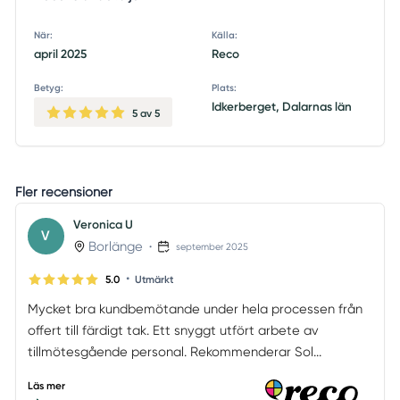
När:
Källa:
april 2025
Reco
Betyg:
Plats:
Idkerberget, Dalarnas län
5
av 5
Fler recensioner
Veronica U
V
Borlänge
•
september 2025
•
5.0
Utmärkt
Mycket bra kundbemötande under hela processen från
offert till färdigt tak. Ett snyggt utfört arbete av
tillmötesgående personal. Rekommenderar Sol...
Läs mer